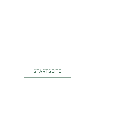
STARTSEITE
KONTAKT
Sabine Broekmann
RAUM FÜR KUNST