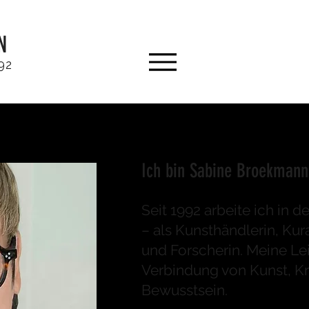
N
92
Ich bin Sabine Broekmann
Seit 1992 arbeite ich in d
– als Kunsthändlerin, Kur
und Forscherin. Meine Lei
Verbindung von Kunst, Kr
Bewusstsein.