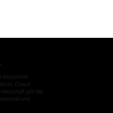
.
er Kunstwelt
atorin, Coach
denschaft gilt der
eativität und