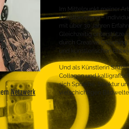
Im Mittelpunkt meiner Arb
Kunstberatung – individu
mit über 30 Jahren Erfahr
Gleichzeitig unterstütze 
durch Creative Coaching 
und künstlerischen Entwi
Und als Künstlerin SABIN 
Collagen und kalligrafisc
sich Sprache, Struktur u
inem
Netzwerk
vielschichtigen Bildwelt