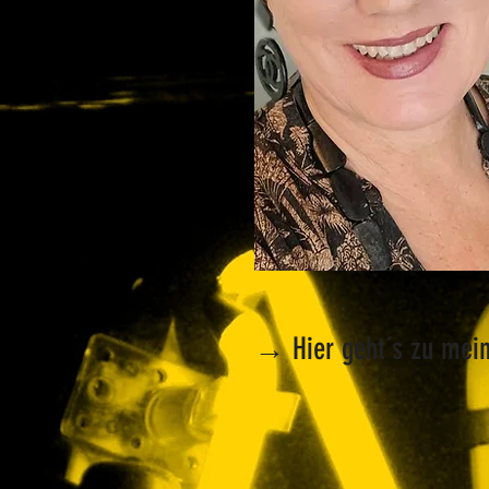
→
Hier geht´s zu me