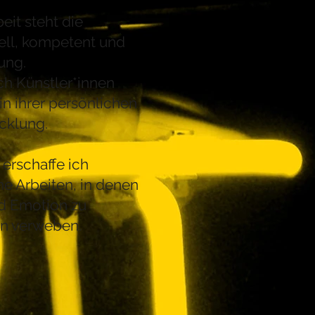
eit steht die
ell, kompetent und
ung.
ich Künstler*innen
in ihrer persönlichen
cklung.
erschaffe ich
he Arbeiten, in denen
nd Emotion zu
en verweben.